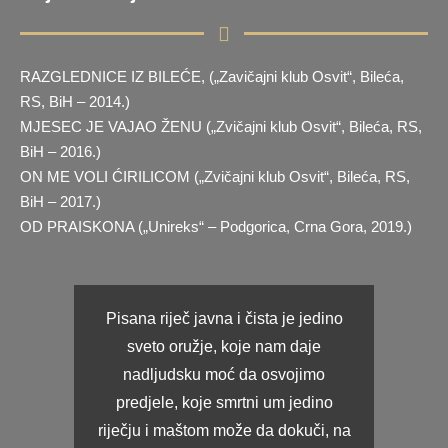
RAZGLEDNICE IZ BILEĆE, („Zavičajni klub Osvit“, Bileća,
RS, BiH – 2014.)
MJESEC JE VAJAO ŽENU („Zvičajni klub Osvit“, Bileća, RS,
BiH – 2016.)
ON ME VOLI ĆIRILICOM („Zvičajni klub Osvit“, Bileća, RS,
BiH – 2017.)
OD PRAISKONA („Unireks“ – Podgorica, Crna Gora, 2019.)
Pisana riječ javna i čista je jedino
sveto oružje, koje nam daje
nadljudsku moć da osvojimo
predjele, koje smrtni um jedino
riječju i maštom može da dokuči, na