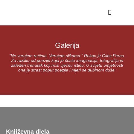
Skip
to
content
Galerija
“Ne verujem rečima. Verujem slikama.” Rekao je Giles Peres.
Za razliku od poezije koja je često imaginacija, fotografija je
zaleđen trenutak koji nosi vječnu istinu. U svijetu umjetnosti
ona je strast poput poezije i mjeri se dubinom duše.
Književna djela